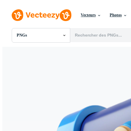
Vecteurs
Photos
PNGs
Toutes Images
Photos
PNGs
PSDs
SVGs
Modèles
Vecteurs
Vidéos
Motion graphics
Images Éditoriales
Événements Éditoriaux