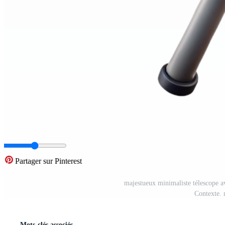
Partager sur Pinterest
majestueux minimaliste télescope a
Contexte. 
Mots-clés associés