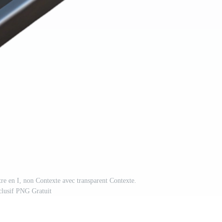
tre en I, non Contexte avec transparent Contexte.
clusif PNG Gratuit