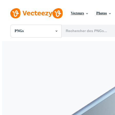
Vecteurs
Photos
PNGs
Toutes Images
Photos
PNGs
PSDs
SVGs
Modèles
Vecteurs
Vidéos
Motion graphics
Images Éditoriales
Événements Éditoriaux