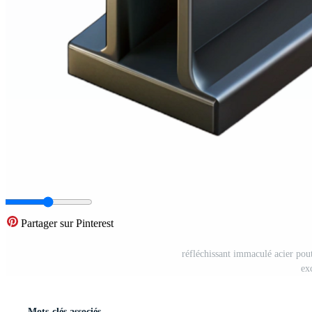
Partager sur Pinterest
réfléchissant immaculé acier pou
ex
Mots-clés associés