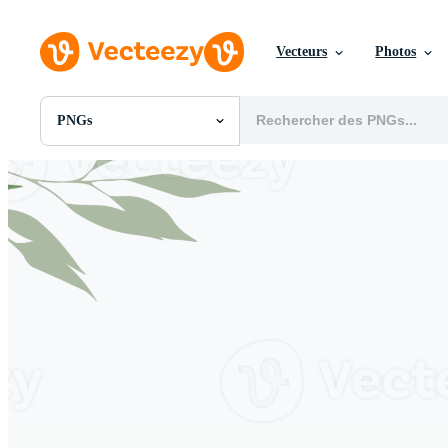
Vecteurs
Photos
PNGs
Toutes Images
Photos
PNGs
PSDs
SVGs
Modèles
Vecteurs
Vidéos
Motion graphics
Images Éditoriales
Événements Éditoriaux