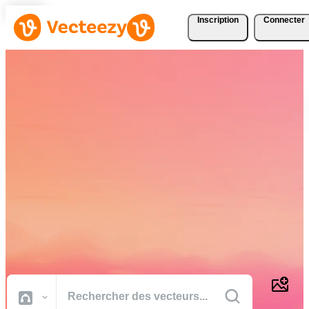
Inscription
Connecter
Téléchargez Gratuitement
des Vecteurs, des Photos,
des Vidéos et Bien Plus
Encore
Des ressources créatives de qualité professionnelle pour réaliser vos
projets plus rapidement.