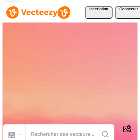
Inscription
Connecter
Téléchargez Gratuitement
des Vecteurs, des Photos,
des Vidéos et Bien Plus
Encore
Des ressources créatives de qualité professionnelle pour réaliser vos
projets plus rapidement.