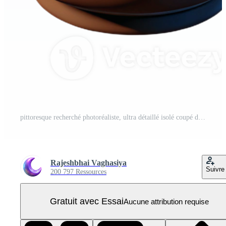
pittoresque recherché photoréaliste, ultra détaillé isolé coupé de une seul, patiné, cuivre toiture galets avec transparent Contexte PNG Pro
Rajeshbhai Vaghasiya
Suivre
200 797 Ressources
Gratuit avec Essai
Aucune attribution requise