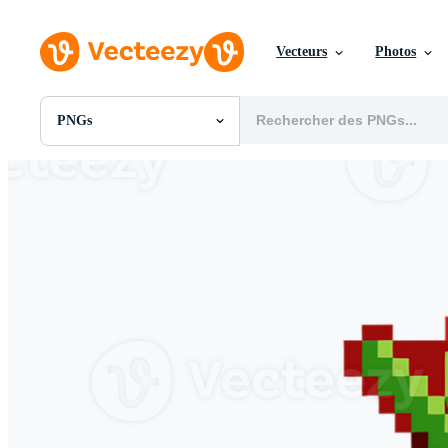
Vecteurs
Photos
PNGs
Toutes Images
Photos
PNGs
PSDs
SVGs
Modèles
Vecteurs
Vidéos
Motion graphics
Images Éditoriales
Événements Éditoriaux