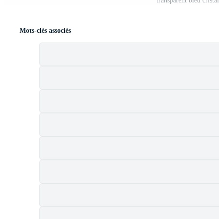
transparent bleu crista
Mots-clés associés