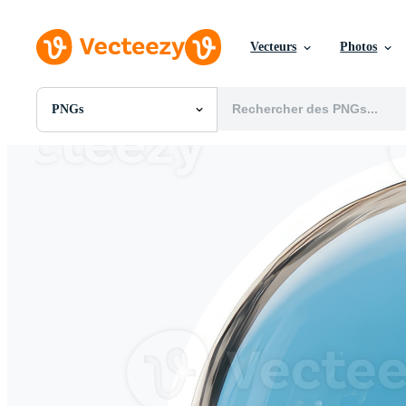
Vecteurs
Photos
PNGs
Toutes Images
Photos
PNGs
PSDs
SVGs
Modèles
Vecteurs
Vidéos
Motion graphics
Images Éditoriales
Événements Éditoriaux