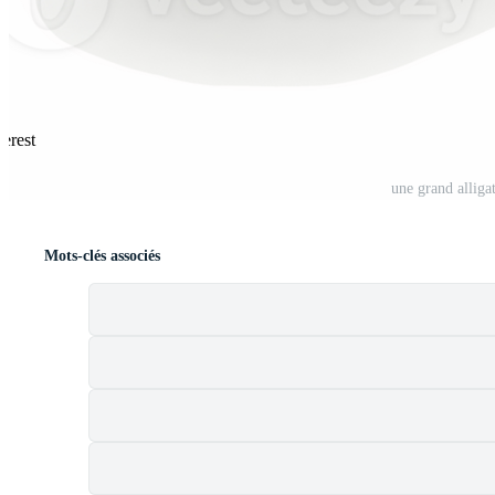
terest
une grand alliga
Mots-clés associés