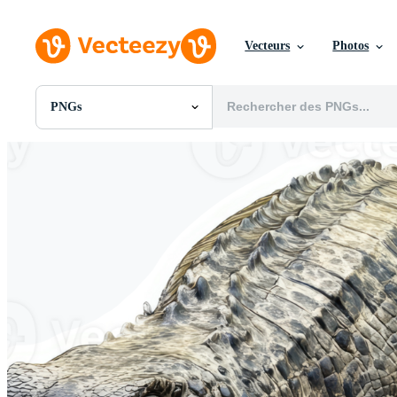
Vecteurs
Photos
PNGs
Toutes Images
Photos
PNGs
PSDs
SVGs
Modèles
Vecteurs
Vidéos
Motion graphics
Images Éditoriales
Événements Éditoriaux