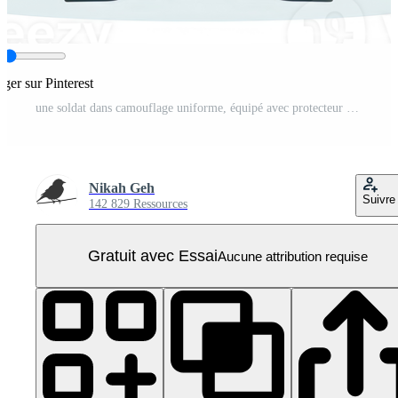
ager sur Pinterest
une soldat dans camouflage uniforme, équipé avec protecteur engrenage. PNG Pro
Nikah Geh
Suivre
142 829 Ressources
Gratuit avec Essai
Aucune attribution requise