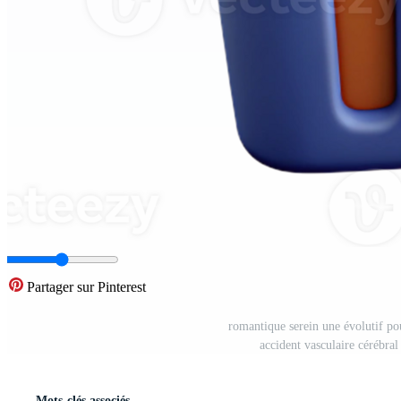
Partager sur Pinterest
romantique serein une évolutif po
accident vasculaire cérébra
Mots-clés associés