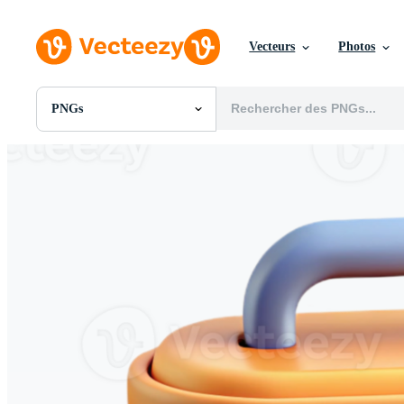
Vecteurs
Photos
PNGs
Toutes Images
Photos
PNGs
PSDs
SVGs
Modèles
Vecteurs
Vidéos
Motion graphics
Images Éditoriales
Événements Éditoriaux