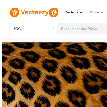
Vecteurs
Photos
PNGs
Toutes Images
Photos
PNGs
PSDs
SVGs
Modèles
Vecteurs
Vidéos
Motion graphics
Images Éditoriales
Événements Éditoriaux