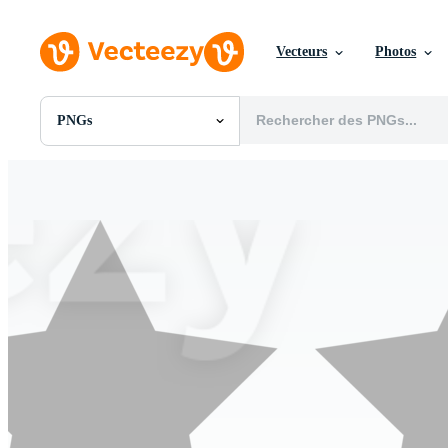
Vecteurs
Photos
PNGs
Toutes Images
Photos
PNGs
PSDs
SVGs
Modèles
Vecteurs
Vidéos
Motion graphics
Images Éditoriales
Événements Éditoriaux