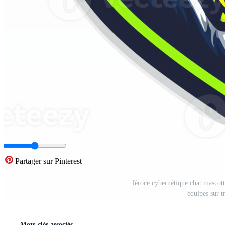
Partager sur Pinterest
féroce cybernétique chat mascot
équipes sur 
Mots-clés associés