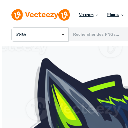
Vecteurs
Photos
PNGs
Toutes Images
Photos
PNGs
PSDs
SVGs
Modèles
Vecteurs
Vidéos
Motion graphics
Images Éditoriales
Événements Éditoriaux