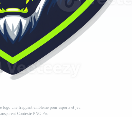
te logo une frappant emblème pour esports et jeu
transparent Contexte PNG Pro