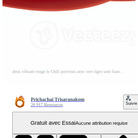
deux vibrant rouge le Chili poivrons avec vert tiges sont franchi contre transparence arrière-plan, mettant en valeur leur brillant texture et épicé séduire PNG Pro
Prichachai Trisaranakom
Suivre
20 917 Ressources
Gratuit avec Essai
Aucune attribution requise