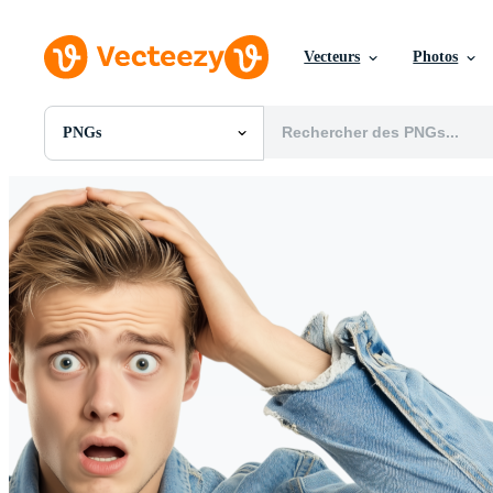
Vecteurs
Photos
PNGs
Toutes Images
Photos
PNGs
PSDs
SVGs
Modèles
Vecteurs
Vidéos
Motion graphics
Images Éditoriales
Événements Éditoriaux