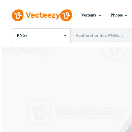
Vecteurs
Photos
PNGs
Toutes Images
Photos
PNGs
PSDs
SVGs
Modèles
Vecteurs
Vidéos
Motion graphics
Images Éditoriales
Événements Éditoriaux