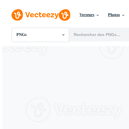
Vecteurs
Photos
PNGs
Toutes Images
Photos
PNGs
PSDs
SVGs
Modèles
Vecteurs
Vidéos
Motion graphics
Images Éditoriales
Événements Éditoriaux