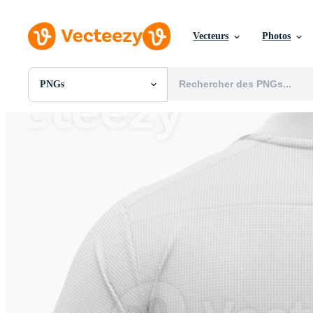
Vecteurs
Photos
PNGs
Toutes Images
Photos
PNGs
PSDs
SVGs
Modèles
Vecteurs
Vidéos
Motion graphics
Images Éditoriales
Événements Éditoriaux