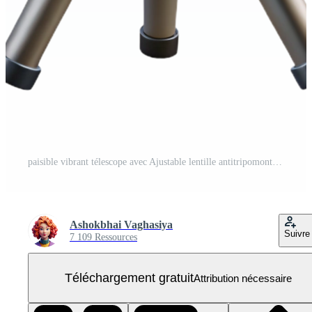
paisible vibrant télescope avec Ajustable lentille antitripomont, métallique unnoir finir, spectaculaire éclairage, côté voir, isoler transparent arrière-plan, haute résolution produit la photographie ultra HD PNG Gratuit
Ashokbhai Vaghasiya
Suivre
7 109 Ressources
Téléchargement gratuit
Attribution nécessaire