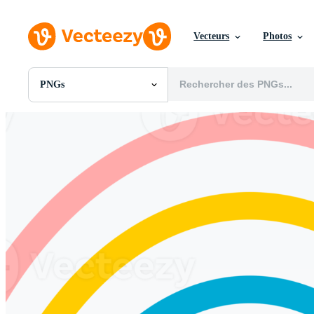
Vecteurs
Photos
PNGs
Toutes Images
Photos
PNGs
PSDs
SVGs
Modèles
Vecteurs
Vidéos
Motion graphics
Images Éditoriales
Événements Éditoriaux