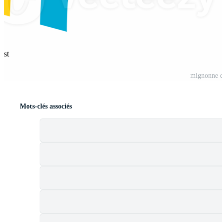
est
mignonne c
Mots-clés associés