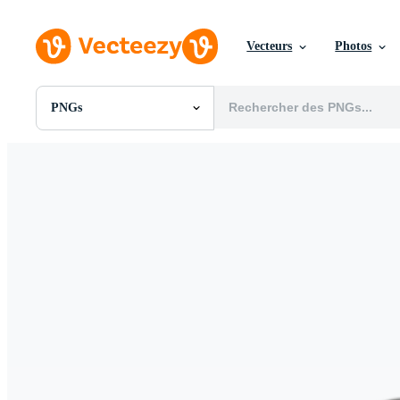
Vecteurs
Photos
PNGs
Toutes Images
Photos
PNGs
PSDs
SVGs
Modèles
Vecteurs
Vidéos
Motion graphics
Images Éditoriales
Événements Éditoriaux