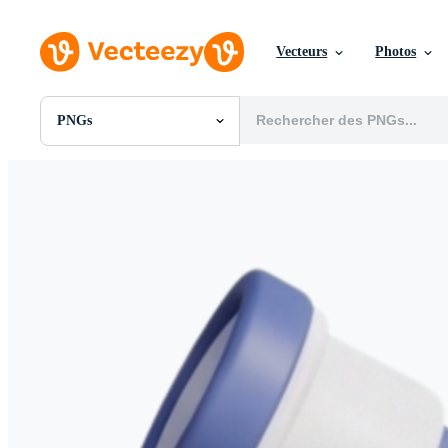
Vecteurs
Photos
PNGs
Toutes Images
Photos
PNGs
PSDs
SVGs
Modèles
Vecteurs
Vidéos
Motion graphics
Images Éditoriales
Événements Éditoriaux