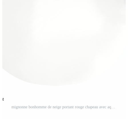
est
mignonne bonhomme de neige portant rouge chapeau avec aquarelle style clipart PNG Gratuit