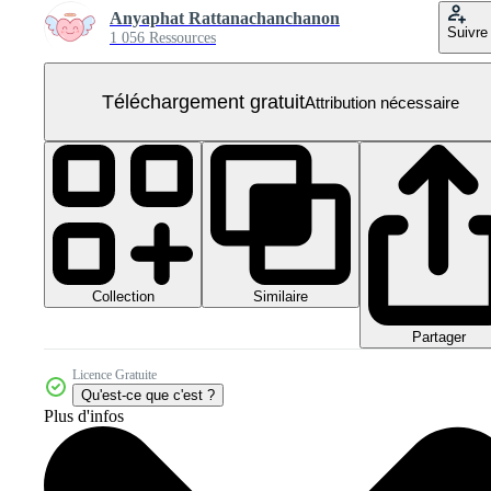
Anyaphat Rattanachanchanon
Suivre
1 056 Ressources
Téléchargement gratuit
Attribution nécessaire
Collection
Similaire
Partager
Licence Gratuite
Qu'est-ce que c'est ?
Plus d'infos