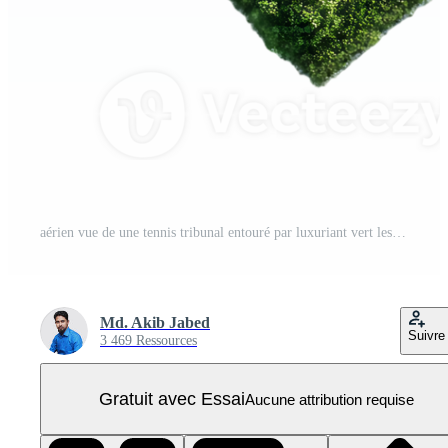
aérien vue de une tennis tribunal entouré par luxuriant vert les haies une tranquille Extérieur des sports scène PNG Pro
Md. Akib Jabed
Suivre
3 469 Ressources
Gratuit avec Essai
Aucune attribution requise