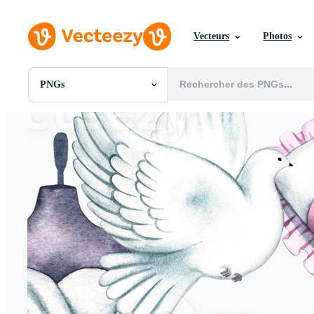
Vecteurs
Photos
PNGs
Toutes Images
Photos
PNGs
PSDs
SVGs
Modèles
Vecteurs
Vidéos
Motion graphics
Images Éditoriales
Événements Éditoriaux