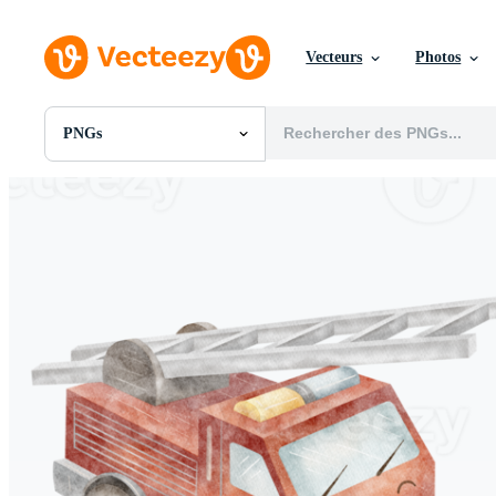
Vecteurs
Photos
PNGs
Toutes Images
Photos
PNGs
PSDs
SVGs
Modèles
Vecteurs
Vidéos
Motion graphics
Images Éditoriales
Événements Éditoriaux