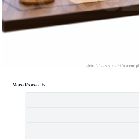
plein échecs sur vérificateur 
Mots-clés associés