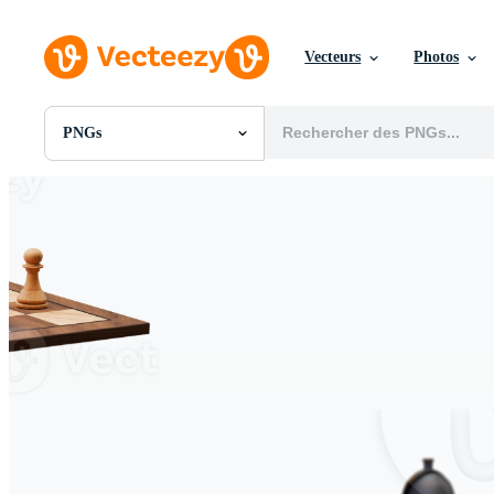
Vecteurs
Photos
PNGs
Toutes Images
Photos
PNGs
PSDs
SVGs
Modèles
Vecteurs
Vidéos
Motion graphics
Images Éditoriales
Événements Éditoriaux