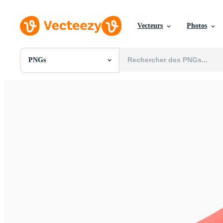
Vecteurs
Photos
PNGs
Toutes Images
Photos
PNGs
PSDs
SVGs
Modèles
Vecteurs
Vidéos
Motion graphics
Images Éditoriales
Événements Éditoriaux