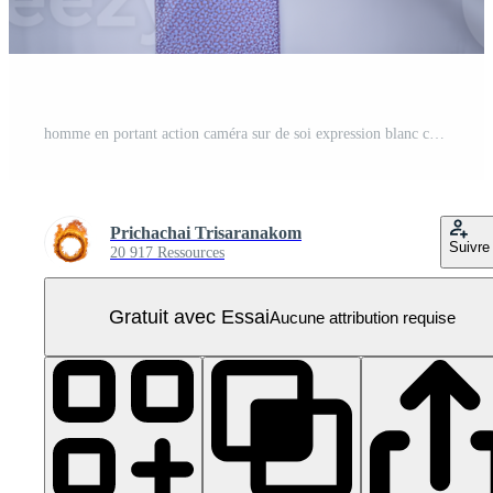
homme en portant action caméra sur de soi expression blanc chemise lumière violet attacher isolé Contexte professionnel apparence proche en haut La technologie moderne gadget studio éclairage tranchant concentrer PNG Pro
Prichachai Trisaranakom
Suivre
20 917 Ressources
Gratuit avec Essai
Aucune attribution requise