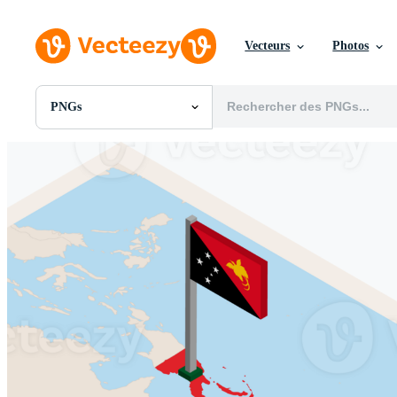
Vecteurs
Photos
PNGs
Toutes Images
Photos
PNGs
PSDs
SVGs
Modèles
Vecteurs
Vidéos
Motion graphics
Images Éditoriales
Événements Éditoriaux