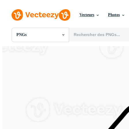
Vecteurs
Photos
PNGs
Toutes Images
Photos
PNGs
PSDs
SVGs
Modèles
Vecteurs
Vidéos
Motion graphics
Images Éditoriales
Événements Éditoriaux