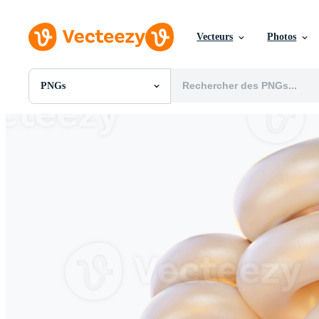
Vecteurs
Photos
PNGs
Toutes Images
Photos
PNGs
PSDs
SVGs
Modèles
Vecteurs
Vidéos
Motion graphics
Images Éditoriales
Événements Éditoriaux