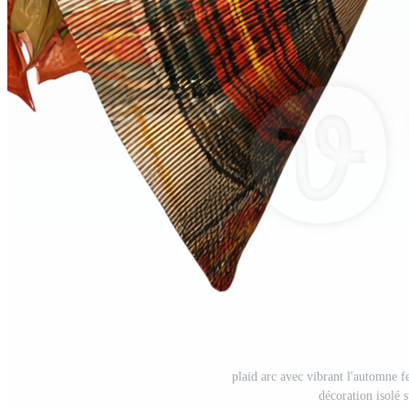
plaid arc avec vibrant l'automne f
décoration isolé