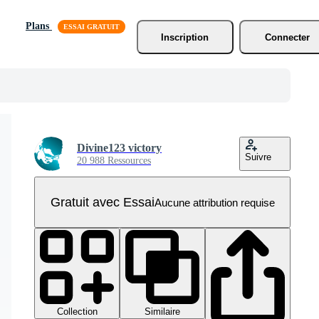
Plans
Inscription
Connecter
Divine123 victory
Suivre
20 988 Ressources
Gratuit avec Essai
Aucune attribution requise
Collection
Similaire