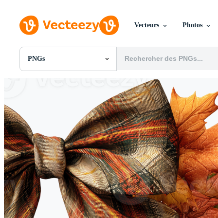
Vecteurs
Photos
PNGs
Toutes Images
Photos
PNGs
PSDs
SVGs
Modèles
Vecteurs
Vidéos
Motion graphics
Images Éditoriales
Événements Éditoriaux