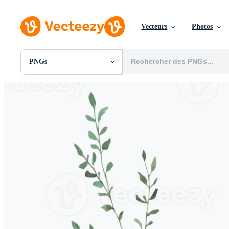
Vecteurs
Photos
PNGs
Toutes Images
Photos
PNGs
PSDs
SVGs
Modèles
Vecteurs
Vidéos
Motion graphics
Images Éditoriales
Événements Éditoriaux