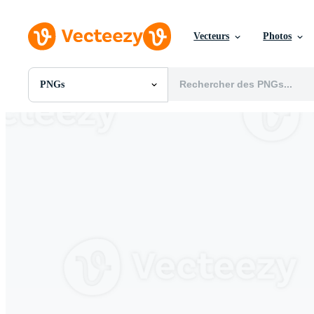
Vecteurs
Photos
PNGs
Toutes Images
Photos
PNGs
PSDs
SVGs
Modèles
Vecteurs
Vidéos
Motion graphics
Images Éditoriales
Événements Éditoriaux