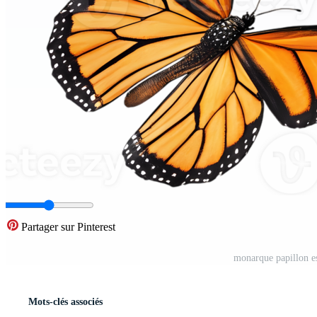
Partager sur Pinterest
monarque papillon es
Mots-clés associés