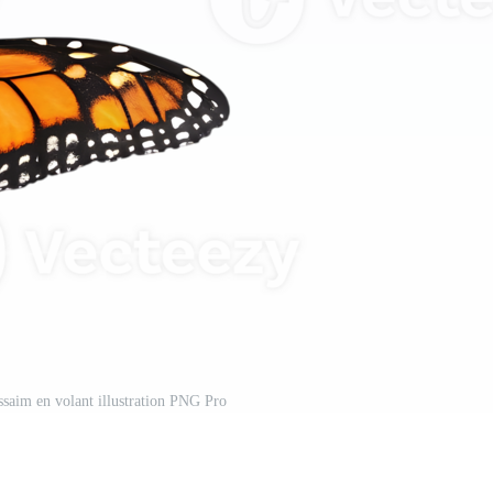
saim en volant illustration PNG Pro