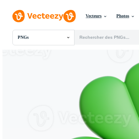
Vecteurs
Photos
PNGs
Toutes Images
Photos
PNGs
PSDs
SVGs
Modèles
Vecteurs
Vidéos
Motion graphics
Images Éditoriales
Événements Éditoriaux