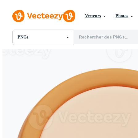
Vecteurs
Photos
PNGs
Toutes Images
Photos
PNGs
PSDs
SVGs
Modèles
Vecteurs
Vidéos
Motion graphics
Images Éditoriales
Événements Éditoriaux