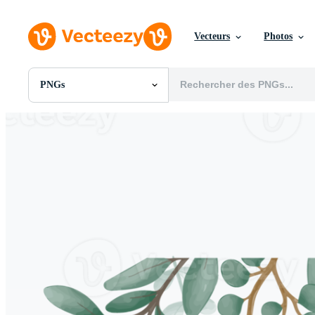
Vecteurs
Photos
PNGs
Toutes Images
Photos
PNGs
PSDs
SVGs
Modèles
Vecteurs
Vidéos
Motion graphics
Images Éditoriales
Événements Éditoriaux