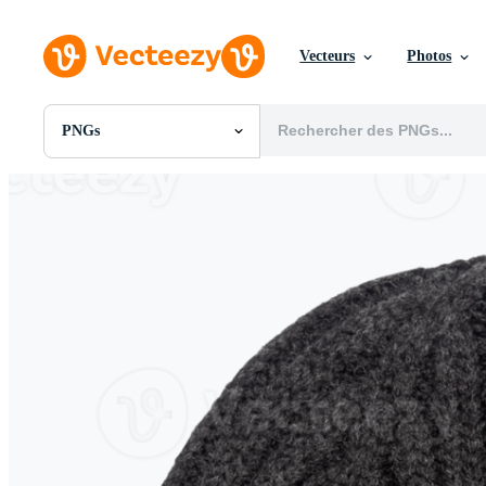
Vecteurs
Photos
PNGs
Toutes Images
Photos
PNGs
PSDs
SVGs
Modèles
Vecteurs
Vidéos
Motion graphics
Images Éditoriales
Événements Éditoriaux