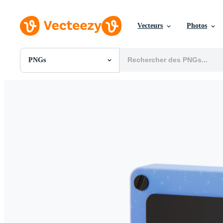
Vecteurs
Photos
PNGs
Toutes Images
Photos
PNGs
PSDs
SVGs
Modèles
Vecteurs
Vidéos
Motion graphics
Images Éditoriales
Événements Éditoriaux