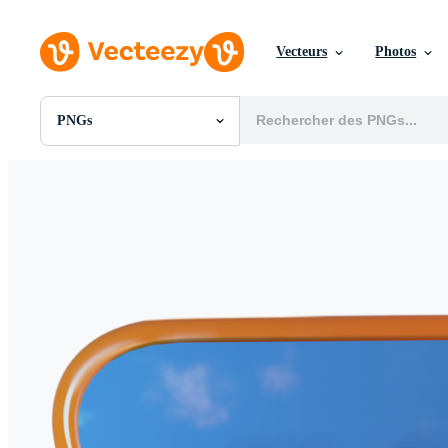
Vecteurs
Photos
PNGs
Toutes Images
Photos
PNGs
PSDs
SVGs
Modèles
Vecteurs
Vidéos
Motion graphics
Images Éditoriales
Événements Éditoriaux