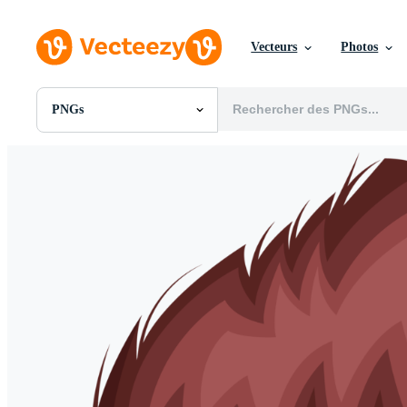
Vecteurs
Photos
PNGs
Toutes Images
Photos
PNGs
PSDs
SVGs
Modèles
Vecteurs
Vidéos
Motion graphics
Images Éditoriales
Événements Éditoriaux