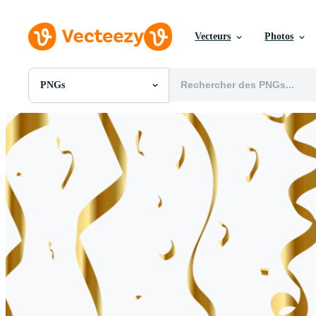
Vecteurs
Photos
PNGs
Toutes Images
Photos
PNGs
PSDs
SVGs
Modèles
Vecteurs
Vidéos
Motion graphics
Images Éditoriales
Événements Éditoriaux