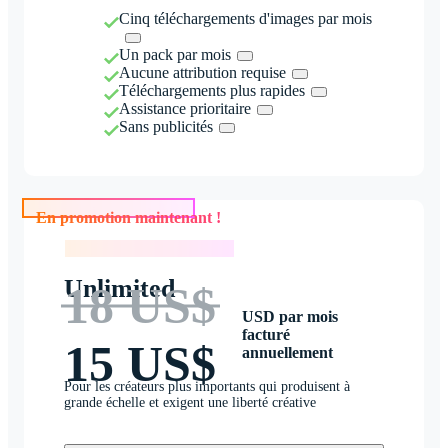
Cinq téléchargements d'images par mois
Un pack par mois
Aucune attribution requise
Téléchargements plus rapides
Assistance prioritaire
Sans publicités
En promotion maintenant !
En promotion maintenant !
Unlimited
18 US$
USD par mois
facturé
15 US$
annuellement
Pour les créateurs plus importants qui produisent à
grande échelle et exigent une liberté créative