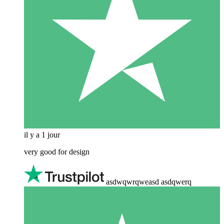
il y a 1 jour
very good for design
asdwqwrqweasd asdqwerq