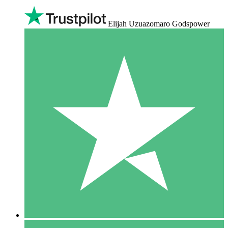
Elijah Uzuazomaro Godspower