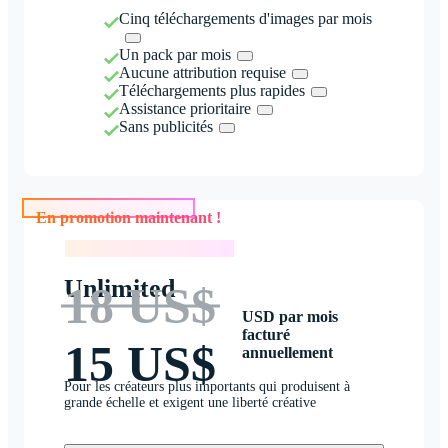
Cinq téléchargements d'images par mois
Un pack par mois
Aucune attribution requise
Téléchargements plus rapides
Assistance prioritaire
Sans publicités
En promotion maintenant !
En promotion maintenant !
Unlimited
18 US$
USD par mois
facturé
15 US$
annuellement
Pour les créateurs plus importants qui produisent à
grande échelle et exigent une liberté créative