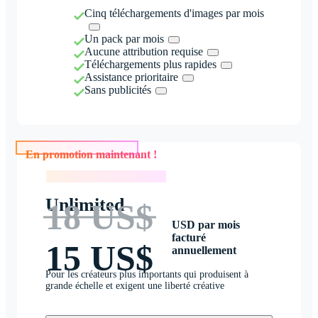
Cinq téléchargements d'images par mois
Un pack par mois
Aucune attribution requise
Téléchargements plus rapides
Assistance prioritaire
Sans publicités
En promotion maintenant !
En promotion maintenant !
Unlimited
18 US$
USD par mois
facturé
15 US$
annuellement
Pour les créateurs plus importants qui produisent à
grande échelle et exigent une liberté créative