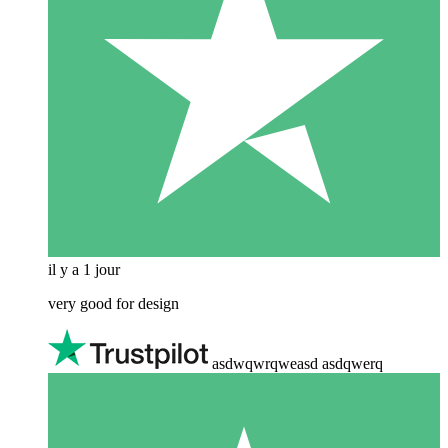
il y a 1 jour
very good for design
asdwqwrqweasd asdqwerq