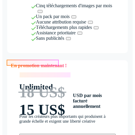
Cinq téléchargements d'images par mois
Un pack par mois
Aucune attribution requise
Téléchargements plus rapides
Assistance prioritaire
Sans publicités
En promotion maintenant !
En promotion maintenant !
Unlimited
18 US$
USD par mois
facturé
15 US$
annuellement
Pour les créateurs plus importants qui produisent à
grande échelle et exigent une liberté créative