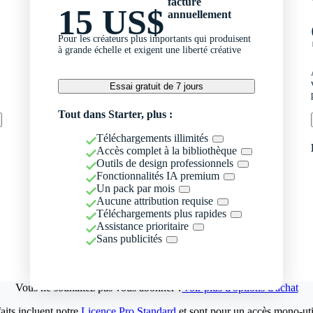
facturé
15 US$
annuellement
Pour les créateurs plus importants qui produisent
à grande échelle et exigent une liberté créative
Essai gratuit de 7 jours
Tout dans Starter, plus :
Téléchargements illimités
Accès complet à la bibliothèque
Outils de design professionnels
Fonctionnalités IA premium
Un pack par mois
Aucune attribution requise
Téléchargements plus rapides
Assistance prioritaire
Sans publicités
Vous ne souhaitez pas vous abonner ?
Voir plus d'options d'achat
aits incluent notre
Licence Pro Standard
et sont pour un accès mono-util