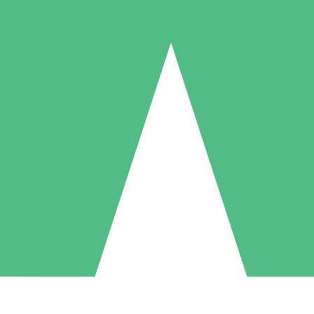
Packs de Crédits Individuels
 à l'utilisation avec des crédits de téléchargement. Sans engagement me
1 Téléchargement
5 Téléchargements
10 Téléchargement
10
15
20
US$
00
US$
00
US$
00