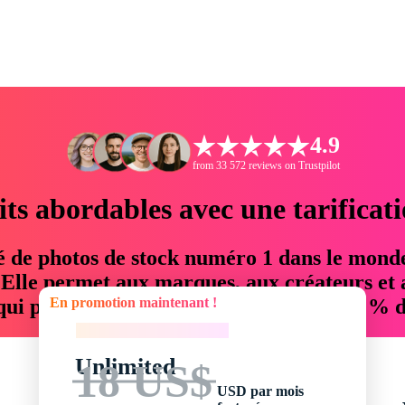
4.9
from 33 572 reviews on Trustpilot
its abordables avec une tarificat
é de photos de stock numéro 1 dans le mond
. Elle permet aux marques, aux créateurs et 
En promotion maintenant !
 qui permettent d'économiser jusqu'à 76 % d
En promotion maintenant !
Unlimited
18 US$
USD par mois