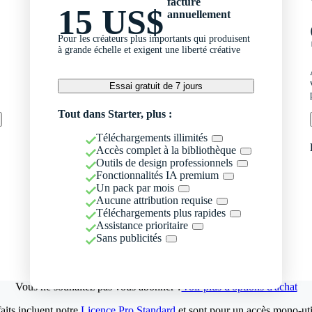
facturé
15 US$
annuellement
Pour les créateurs plus importants qui produisent
à grande échelle et exigent une liberté créative
Essai gratuit de 7 jours
Tout dans Starter, plus :
Téléchargements illimités
Accès complet à la bibliothèque
Outils de design professionnels
Fonctionnalités IA premium
Un pack par mois
Aucune attribution requise
Téléchargements plus rapides
Assistance prioritaire
Sans publicités
Vous ne souhaitez pas vous abonner ?
Voir plus d'options d'achat
aits incluent notre
Licence Pro Standard
et sont pour un accès mono-util