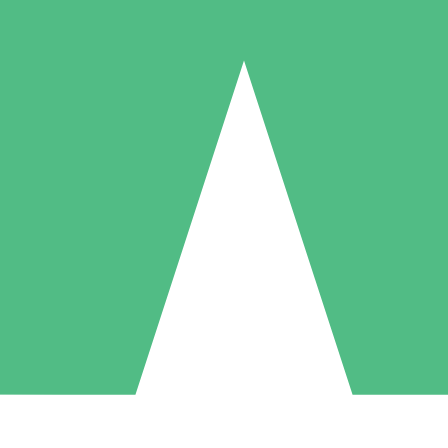
Packs de Crédits Individuels
 à l'utilisation avec des crédits de téléchargement. Sans engagement me
1 Téléchargement
5 Téléchargements
10 Téléchargement
10
15
20
US$
00
US$
00
US$
00