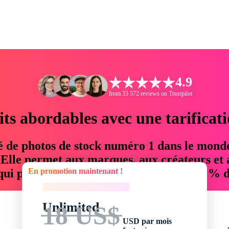
4.9
from 33 572 reviews on Trustpilot
its abordables avec une tarificat
é de photos de stock numéro 1 dans le mond
. Elle permet aux marques, aux créateurs et 
En promotion maintenant !
 qui permettent d'économiser jusqu'à 76 % d
En promotion maintenant !
Unlimited
18 US$
USD par mois